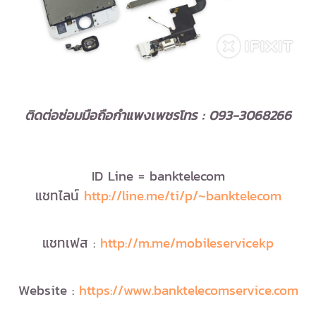
ติดต่อซ่อมมือถือกำแพงเพชรโทร : 093-3068266
ID Line = banktelecom
แชทไลน์
http://line.me/ti/p/~banktelecom
แชทเฟส :
http://m.me/mobileservicekp
Website :
https://www.banktelecomservice.com