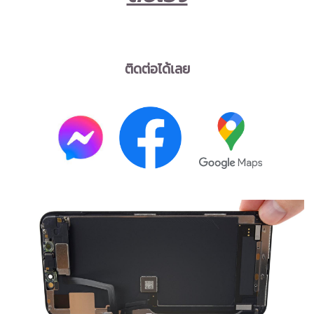
ติดต่อได้เลย