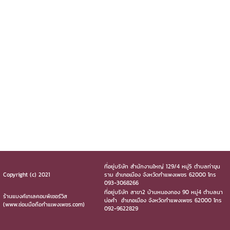
ที่อยู่บริษัท สำนักงานใหญ่ 129/4 หมู่5 ตำบลท่าขุน
Copyright (c) 2021
ราม อำเภอเมือง จังหวัดกำแพงเพชร 62000 โทร
093-3068266
ที่อยู่บริษัท สาขา2 บ้านหนองกอง 90 หมู่4 ตำบลนา
ร้านแบงค์เทเลคอมพ์เซอร์วิส
บ่อคำ อำเภอเมือง จังหวัดกำแพงเพชร 62000 โทร
(www.ซ่อมมือถือกำแเพงเพชร.com)
092-9622829